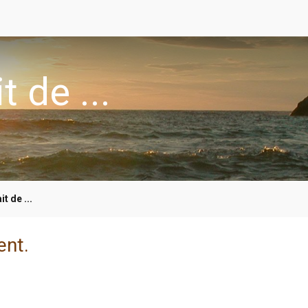
t de ...
it de ...
ent.