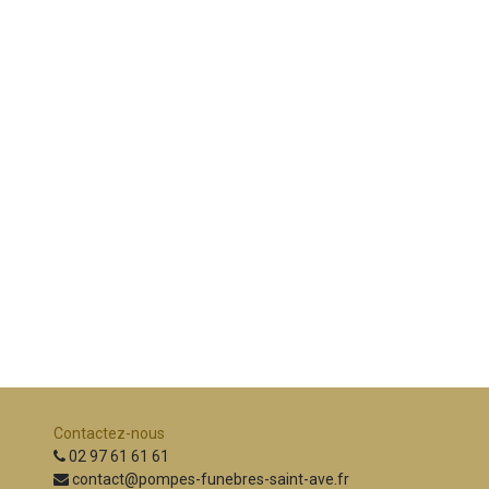
Contactez-nous
02 97 61 61 61
contact@pompes-funebres-saint-ave.fr